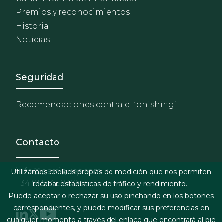
Premios y reconocimientos
Historia
Noticias
Footer - Extranet y herrami
Seguridad
Recomendaciones contra el ‘phishing’
Contacto
info@garrigues.com
Utilizamos cookies propias de medición que nos permiten
+34 91 514 52 00
recabar estadísticas de tráfico y rendimiento.
Puede aceptar o rechazar su uso pinchando en los botones
correspondientes, y puede modificar sus preferencias en
cualquier momento a través del enlace que encontrará al pie