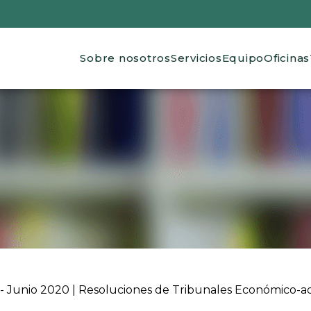
Main navigation
Sobre nosotros
Servicios
Equipo
Oficinas
 ayuda a la navegación
- Junio 2020 | Resoluciones de Tribunales Económico-ad