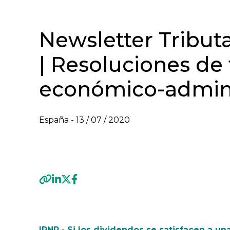
Newsletter Tributa
| Resoluciones de 
económico-admini
España -
13 / 07 / 2020
VER NEWSLETTER TRIBUTARIO - JUNIO 202
Previous
IRNR.- Si los dividendos se satisfacen a un