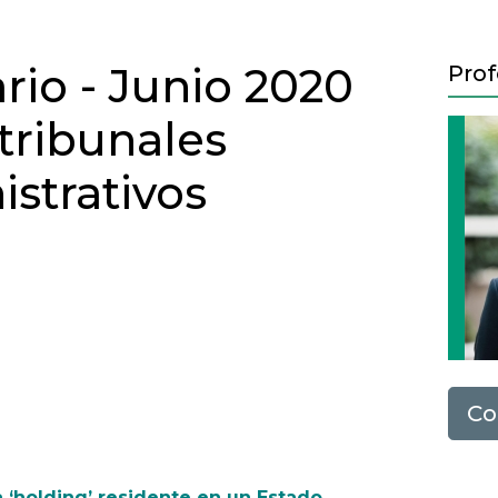
rio - Junio 2020
Prof
tribunales
strativos
0
Co
Next
a ‘holding’ residente en un Estado