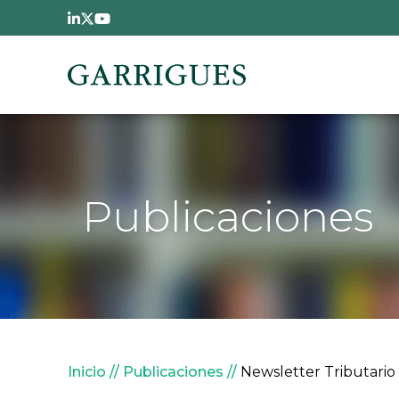
Pasar al contenido principal
Publicaciones
Sobrescribir enlaces de
Inicio
Publicaciones
Newsletter Tributario 