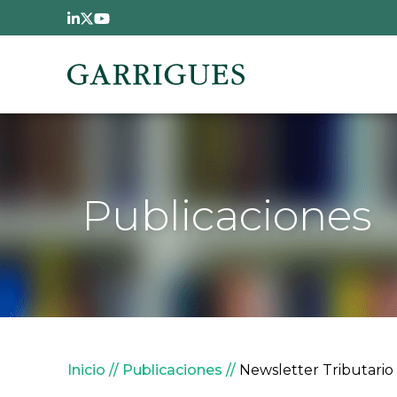
Pasar al contenido principal
Publicaciones
Sobrescribir enlaces de
Inicio
Publicaciones
Newsletter Tributario -