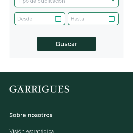
Footer - Sobre Nosotros
Sobre nosotros
Visión estratégica