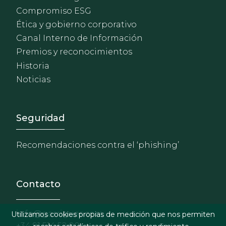
Compromiso ESG
Ética y gobierno corporativo
Canal Interno de Información
Premios y reconocimientos
Historia
Noticias
Footer - Extranet y herrami
Seguridad
Recomendaciones contra el ‘phishing’
Contacto
info@garrigues.com
Utilizamos cookies propias de medición que nos permiten
+34 91 514 52 00