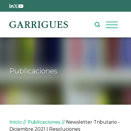
Pasar al contenido principal
Publicaciones
Sobrescribir enlaces de ay
Inicio
Publicaciones
Newsletter Tributario -
Diciembre 2021 | Resoluciones