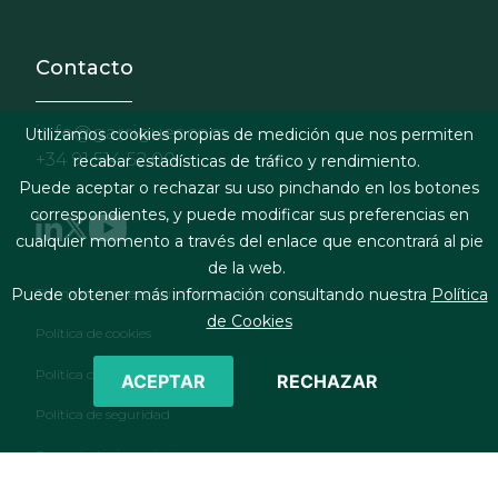
Contacto
info@garrigues.com
Utilizamos cookies propias de medición que nos permiten
+34 91 514 52 00
recabar estadísticas de tráfico y rendimiento.
Puede aceptar o rechazar su uso pinchando en los botones
correspondientes, y puede modificar sus preferencias en
cualquier momento a través del enlace que encontrará al pie
de la web.
Footer menu
Términos legales y condiciones de contratación
Puede obtener más información consultando nuestra
Política
de Cookies
Política de cookies
Política de privacidad
ACEPTAR
RECHAZAR
Política de seguridad
Formulario de contacto
RSS