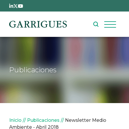
Pasar al contenido principal
Publicaciones
Sobrescribir enlaces de ay
Inicio
Publicaciones
Newsletter Medio
Ambiente - Abril 2018