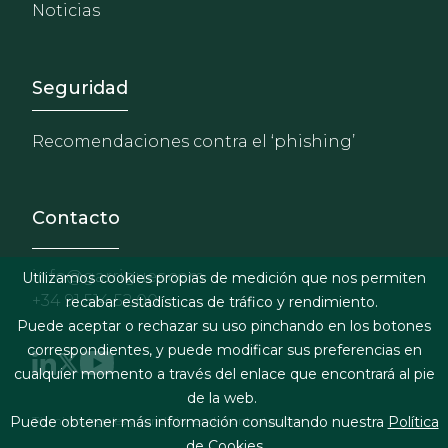
Noticias
Footer - Extranet y herrami
Seguridad
Recomendaciones contra el ‘phishing’
Contacto
info@garrigues.com
Utilizamos cookies propias de medición que nos permiten
+34 91 514 52 00
recabar estadísticas de tráfico y rendimiento.
Puede aceptar o rechazar su uso pinchando en los botones
correspondientes, y puede modificar sus preferencias en
cualquier momento a través del enlace que encontrará al pie
de la web.
Footer menu
Puede obtener más información consultando nuestra
Política
Términos legales y condiciones de contratación
de Cookies