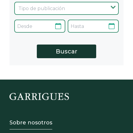
Footer - Sobre Nosotros
Sobre nosotros