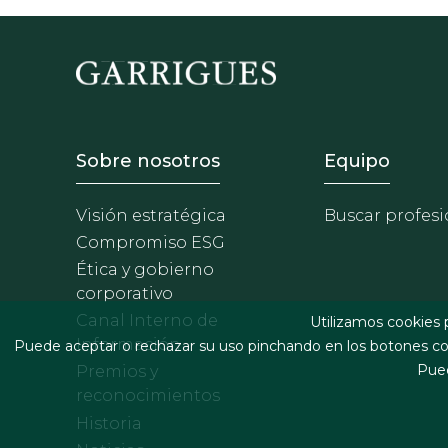
Footer - Sobre Nosotros
Footer 
Sobre nosotros
Equipo
Visión estratégica
Buscar profesi
Compromiso ESG
Ética y gobierno
corporativo
Canal Interno de
Utilizamos cookies 
Información
Puede aceptar o rechazar su uso pinchando en los botones cor
Pued
Premios y
reconocimientos
Historia