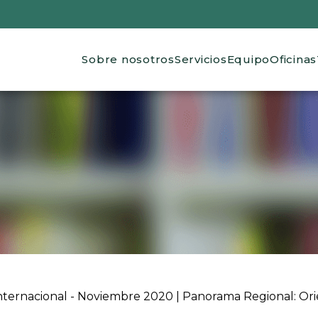
Main navigation
Sobre nosotros
Servicios
Equipo
Oficinas
 ayuda a la navegación
nternacional - Noviembre 2020 | Panorama Regional: Ori