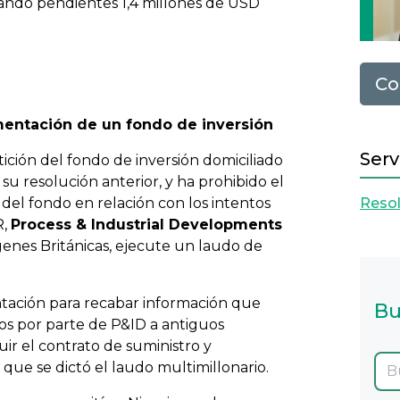
ando pendientes 1,4 millones de USD
Co
mentación de un fondo de inversión
Serv
ición del fondo de inversión domiciliado
su resolución anterior, y ha prohibido el
del fondo en relación con los intentos
Resol
R,
Process & Industrial Developments
írgenes Británicas, ejecute un laudo de
entación para recabar información que
Bu
os por parte de P&ID a antiguos
ir el contrato de suministro y
 que se dictó el laudo multimillonario.