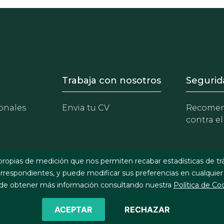
- Equipo
Footer - Trabaja con 
Foote
Trabaja con nosotros
Segurid
onales
Envia tu CV
Recomen
contra el
propias de medición que nos permiten recabar estadísticas de tr
respondientes, y puede modificar sus preferencias en cualquier
e obtener más información consultando nuestra
Política de Co
ACEPTAR
RECHAZAR