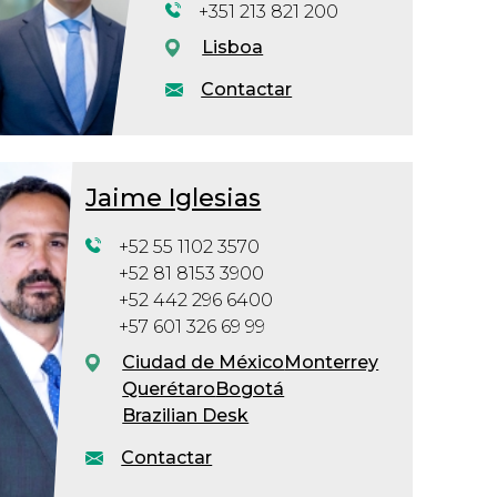
+351 213 821 200
Lisboa
Contactar
Jaime Iglesias
+52 55 1102 3570
+52 81 8153 3900
+52 442 296 6400
+57 601 326 69 99
Ciudad de México
Monterrey
Querétaro
Bogotá
Brazilian Desk
Contactar