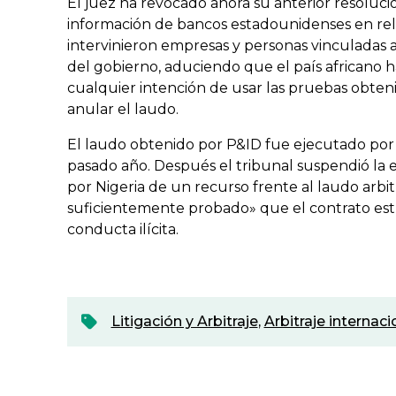
El juez ha revocado ahora su anterior resoluci
información de bancos estadounidenses en rela
intervinieron empresas y personas vinculadas 
del gobierno, aduciendo que el país africano 
cualquier intención de usar las pruebas obten
anular el laudo.
El laudo obtenido por P&ID fue ejecutado por
pasado año. Después el tribunal suspendió la e
por Nigeria de un recurso frente al laudo arbit
suficientemente probado» que el contrato est
conducta ilícita.
Litigación y Arbitraje
,
Arbitraje internaci