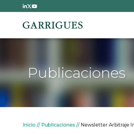
Pasar al contenido principal
Publicaciones
Sobrescribir enlaces de
Inicio
Publicaciones
Newsletter Arbitraje I