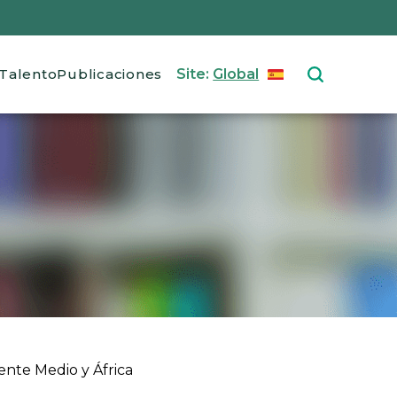
Talento
Publicaciones
Site:
Global
ESPAÑOL
Select your langu
ente Medio y África