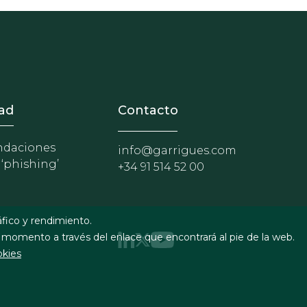
nosotros
r - Extranet y herramientas p
ad
Contacto
daciones
info@garrigues.com
 ‘phishing’
+34 91 514 52 00
áfico y rendimiento.
 momento a través del enlace que encontrará al pie de la web.
okies