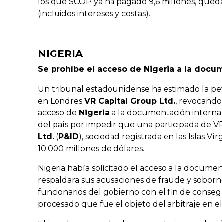
los que SCOP ya ha pagado 9,6 millones, qued
(incluidos intereses y costas).
NIGERIA
Se prohíbe el acceso de Nigeria a la docu
Un tribunal estadounidense ha estimado la pet
en Londres
VR Capital Group Ltd.
, revocando 
acceso de
Nigeria
a la documentación interna 
del país por impedir que una participada de V
Ltd.
(
P&ID
), sociedad registrada en las Islas V
10.000 millones de dólares.
Nigeria había solicitado el acceso a la docum
respaldara sus acusaciones de fraude y soborn
funcionarios del gobierno con el fin de consegu
procesado que fue el objeto del arbitraje en el