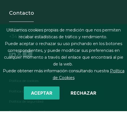
Contacto
info@garrigues.com
Utilizamos cookies propias de medición que nos permiten
+34 91 514 52 00
recabar estadísticas de tráfico y rendimiento.
Puede aceptar o rechazar su uso pinchando en los botones
correspondientes, y puede modificar sus preferencias en
cualquier momento a través del enlace que encontrará al pie
de la web.
Footer menu
Términos legales y condiciones de contratación
Puede obtener más información consultando nuestra
Política
de Cookies
Política de cookies
Política de privacidad
ACEPTAR
RECHAZAR
Política de seguridad
Formulario de contacto
RSS