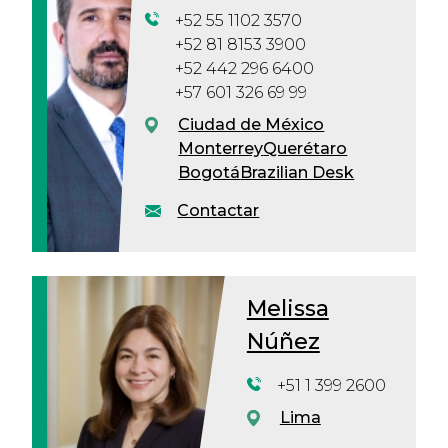
+52 55 1102 3570
+52 81 8153 3900
+52 442 296 6400
+57 601 326 69 99
Ciudad de México
Monterrey
Querétaro
Bogotá
Brazilian Desk
Contactar
Melissa
Núñez
+51 1 399 2600
Lima