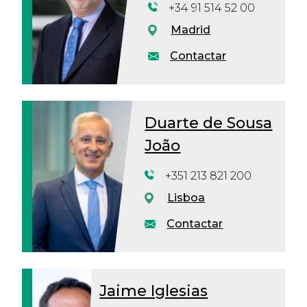
+34 91 514 52 00
Madrid
Contactar
Duarte de Sousa
João
+351 213 821 200
Lisboa
Contactar
Jaime Iglesias