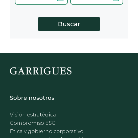
Footer - Sobre Nosotros
Sobre nosotros
Visión estratégica
Compromiso ESG
Ética y gobierno corporativo