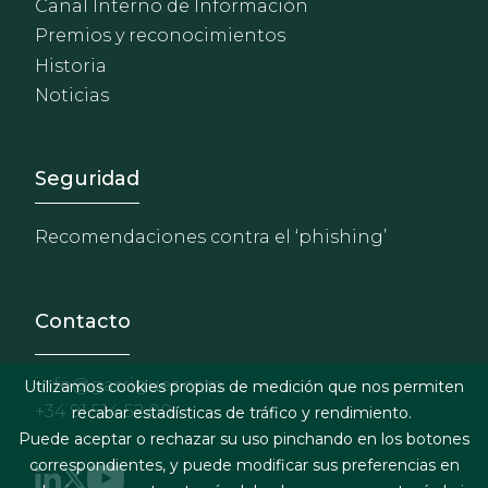
Canal Interno de Información
Premios y reconocimientos
Historia
Noticias
Footer - Extranet y herrami
Seguridad
Recomendaciones contra el ‘phishing’
Contacto
info@garrigues.com
Utilizamos cookies propias de medición que nos permiten
+34 91 514 52 00
recabar estadísticas de tráfico y rendimiento.
Puede aceptar o rechazar su uso pinchando en los botones
correspondientes, y puede modificar sus preferencias en