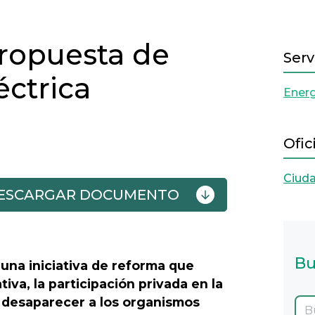
propuesta de
Serv
éctrica
Energ
Ofic
Ciud
DESCARGAR DOCUMENTO
Next
Bu
una iniciativa de reforma que
tiva, la participación privada en la
e desaparecer a los organismos