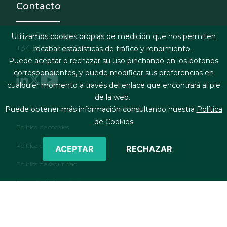
Contacto
info@garrigues.com
Utilizamos cookies propias de medición que nos permiten
+34 91 514 52 00
recabar estadísticas de tráfico y rendimiento.
Puede aceptar o rechazar su uso pinchando en los botones
correspondientes, y puede modificar sus preferencias en
cualquier momento a través del enlace que encontrará al pie
de la web.
Footer menu
Puede obtener más información consultando nuestra
Política
Términos legales y condiciones de contratación
de Cookies
Política de cookies
Política de privacidad
ACEPTAR
RECHAZAR
Política de seguridad
Formulario de contacto
RSS