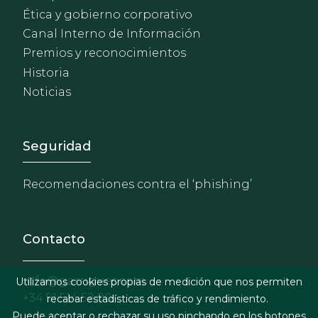
Ética y gobierno corporativo
Canal Interno de Información
Premios y reconocimientos
Historia
Noticias
Footer - Extranet y herrami
Seguridad
Recomendaciones contra el ‘phishing’
Contacto
info@garrigues.com
Utilizamos cookies propias de medición que nos permiten
+34 91 514 52 00
recabar estadísticas de tráfico y rendimiento.
Puede aceptar o rechazar su uso pinchando en los botones