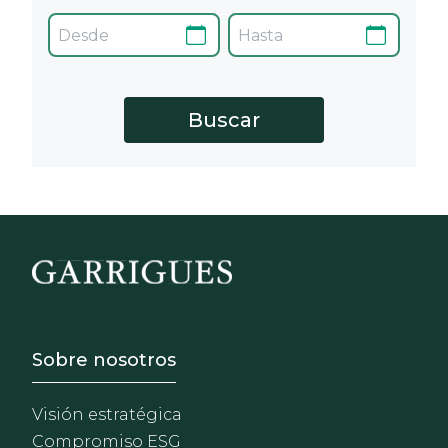
Footer - Sobre Nosotros
Sobre nosotros
Visión estratégica
Compromiso ESG