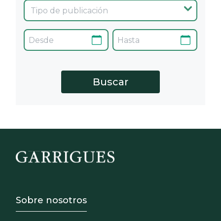
Footer - Sobre Nosotros
Sobre nosotros