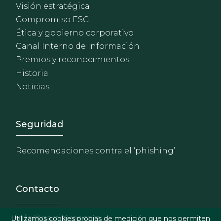
Visión estratégica
Compromiso ESG
Ética y gobierno corporativo
Canal Interno de Información
Premios y reconocimientos
Historia
Noticias
Footer - Extranet y herrami
Seguridad
Recomendaciones contra el ‘phishing’
Contacto
info@garrigues.com
Utilizamos cookies propias de medición que nos permiten