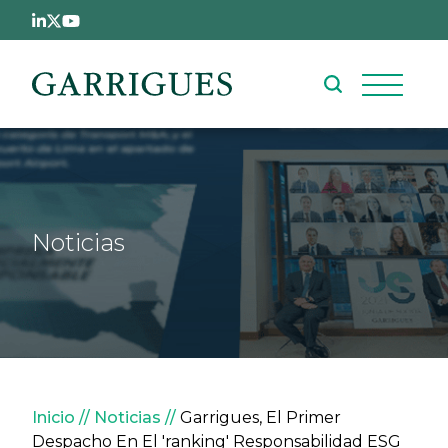
Pasar al contenido principal
Noticias
Sobrescribir enlaces de ay
Inicio
Noticias
Garrigues, El Primer
Despacho En El 'ranking' Responsabilidad ESG