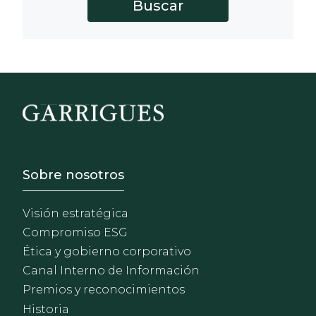
Footer - Sobre Nosotros
Sobre nosotros
Visión estratégica
Compromiso ESG
Ética y gobierno corporativo
Canal Interno de Información
Premios y reconocimientos
Historia