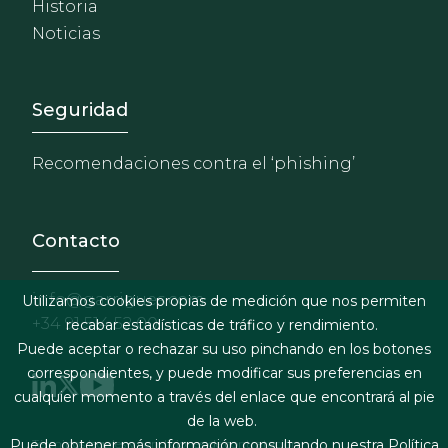
Historia
Noticias
Footer - Extranet y herrami
Seguridad
Recomendaciones contra el ‘phishing’
Contacto
info@garrigues.com
Utilizamos cookies propias de medición que nos permiten
+34 91 514 52 00
recabar estadísticas de tráfico y rendimiento.
Puede aceptar o rechazar su uso pinchando en los botones
correspondientes, y puede modificar sus preferencias en
cualquier momento a través del enlace que encontrará al pie
de la web.
Términos legales y condiciones de contratación
Puede obtener más información consultando nuestra
Política