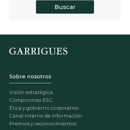
Footer - Sobre Nosotros
Sobre nosotros
Visión estratégica
Compromiso ESG
Ética y gobierno corporativo
Canal Interno de Información
Premios y reconocimientos