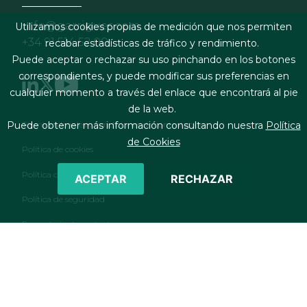
info@garrigues.com
Utilizamos cookies propias de medición que nos permiten
+34 91 514 52 00
recabar estadísticas de tráfico y rendimiento.
Puede aceptar o rechazar su uso pinchando en los botones
correspondientes, y puede modificar sus preferencias en
cualquier momento a través del enlace que encontrará al pie
de la web.
Footer menu
Términos legales y condiciones de contratación
Puede obtener más información consultando nuestra
Política
de Cookies
Política de cookies
Política de privacidad
ACEPTAR
RECHAZAR
Política de seguridad
Formulario de contacto
RSS