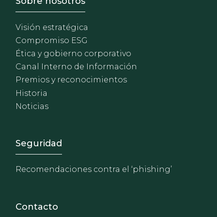
Footer - Sobre Nosotros
Sobre nosotros
Visión estratégica
Compromiso ESG
Ética y gobierno corporativo
Canal Interno de Información
Premios y reconocimientos
Historia
Noticias
Footer - Extranet y herrami
Seguridad
Recomendaciones contra el ‘phishing’
Contacto