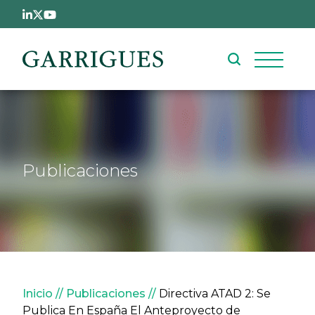
Pasar al contenido principal
Publicaciones
Sobrescribir enlaces de ay
Inicio
Publicaciones
Directiva ATAD 2: Se
Publica En España El Anteproyecto de