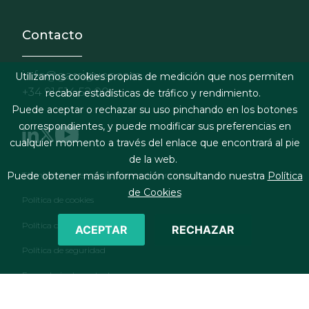
Contacto
info@garrigues.com
Utilizamos cookies propias de medición que nos permiten
+34 91 514 52 00
recabar estadísticas de tráfico y rendimiento.
Puede aceptar o rechazar su uso pinchando en los botones
correspondientes, y puede modificar sus preferencias en
cualquier momento a través del enlace que encontrará al pie
de la web.
Footer menu
Términos legales y condiciones de contratación
Puede obtener más información consultando nuestra
Política
de Cookies
Política de cookies
Política de privacidad
ACEPTAR
RECHAZAR
Política de seguridad
Formulario de contacto
RSS