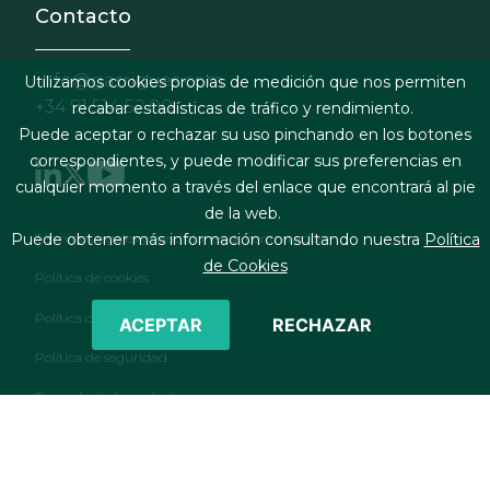
Contacto
info@garrigues.com
Utilizamos cookies propias de medición que nos permiten
+34 91 514 52 00
recabar estadísticas de tráfico y rendimiento.
Puede aceptar o rechazar su uso pinchando en los botones
correspondientes, y puede modificar sus preferencias en
cualquier momento a través del enlace que encontrará al pie
de la web.
Footer menu
Términos legales y condiciones de contratación
Puede obtener más información consultando nuestra
Política
de Cookies
Política de cookies
Política de privacidad
ACEPTAR
RECHAZAR
Política de seguridad
Formulario de contacto
RSS