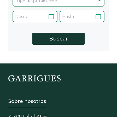
Footer - Sobre Nosotros
Sobre nosotros
Visión estratégica