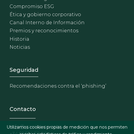
Compromiso ESG
Ética y gobierno corporativo
Canal Interno de Información
Premios y reconocimientos
Historia
Noticias
Footer - Extranet y herrami
Seguridad
Recomendaciones contra el ‘phishing’
Contacto
info@garrigues.com
Utilizamos cookies propias de medición que nos permiten
+34 91 514 52 00