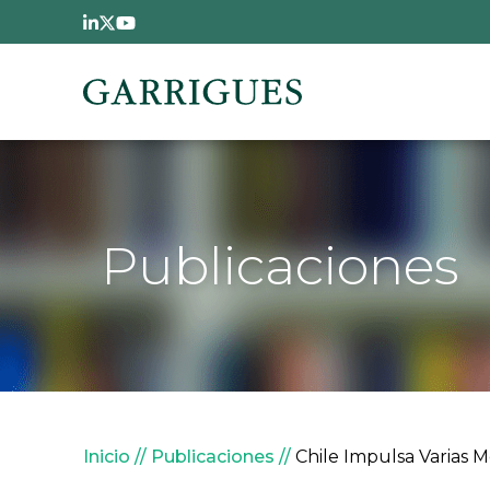
Pasar al contenido principal
Publicaciones
Sobrescribir enlaces de
Inicio
Publicaciones
Chile Impulsa Varias Mo