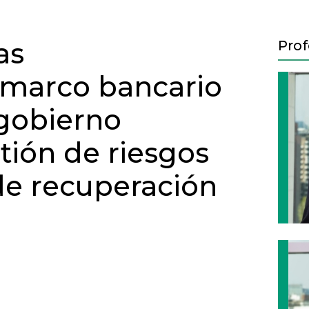
as
Prof
 marco bancario
 gobierno
stión de riesgos
 de recuperación
Next