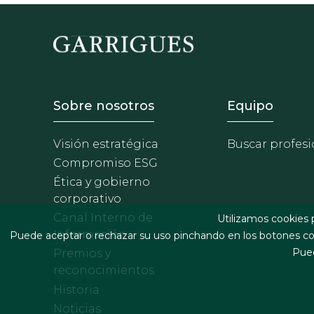
Footer - Sobre Nosotros
Footer 
Sobre nosotros
Equipo
Visión estratégica
Buscar profesi
Compromiso ESG
Ética y gobierno
corporativo
Canal Interno de
Utilizamos cookies 
Información
Puede aceptar o rechazar su uso pinchando en los botones cor
Pued
Premios y
reconocimientos
Historia
Noticias