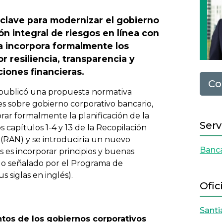
clave para modernizar el gobierno
ón integral de riesgos en línea con
va incorpora formalmente los
 resiliencia, transparencia y
ciones financieras.
Co
 publicó una propuesta normativa
ces sobre gobierno corporativo bancario,
orar formalmente la planificación de la
Serv
s capítulos 1-4 y 13 de la Recopilación
(RAN) y se introduciría un nuevo
Banca
s es incorporar principios y buenas
 lo señalado por el Programa de
 siglas en inglés).
Ofic
Santi
ntos de los gobiernos corporativos