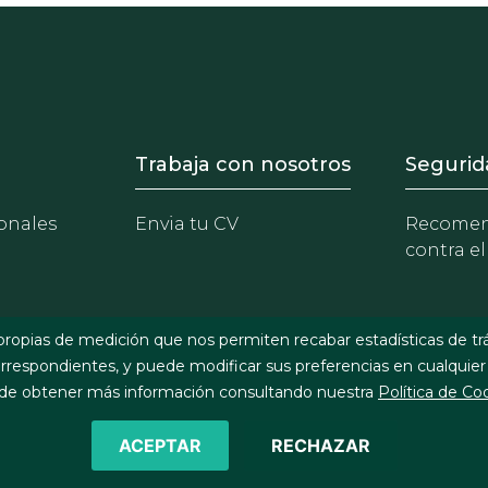
- Equipo
Footer - Trabaja con 
Foote
Trabaja con nosotros
Segurid
onales
Envia tu CV
Recomen
contra el
propias de medición que nos permiten recabar estadísticas de tr
respondientes, y puede modificar sus preferencias en cualquier
e obtener más información consultando nuestra
Política de Co
ACEPTAR
RECHAZAR