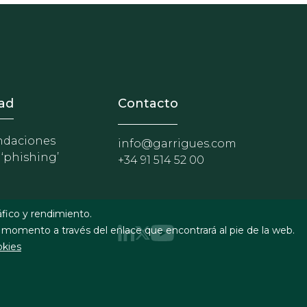
nosotros
r - Extranet y herramientas p
ad
Contacto
daciones
info@garrigues.com
 ‘phishing’
+34 91 514 52 00
áfico y rendimiento.
 momento a través del enlace que encontrará al pie de la web.
okies