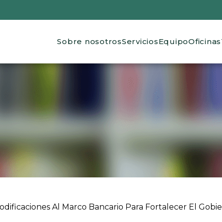
Main navigation
Sobre nosotros
Servicios
Equipo
Oficinas
 ayuda a la navegación
dificaciones Al Marco Bancario Para Fortalecer El Gobier