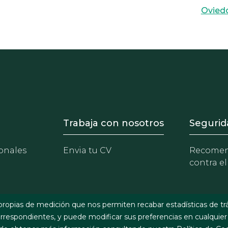
Ovied
- Equipo
Footer - Trabaja con 
Foote
Trabaja con nosotros
Segurid
onales
Envia tu CV
Recomen
contra el
propias de medición que nos permiten recabar estadísticas de tr
respondientes, y puede modificar sus preferencias en cualquier