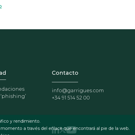
o
nosotros
r - Extranet y herramientas p
ad
Contacto
daciones
info@garrigues.com
 ‘phishing’
+34 91 514 52 00
áfico y rendimiento.
 momento a través del enlace que encontrará al pie de la web.