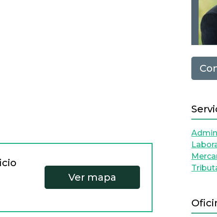
Con
Servi
Admini
Labora
Mercan
icio
Tribut
Ver mapa
Ofici