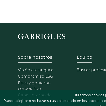
Footer - Sobre Nosotros
Footer 
Sobre nosotros
Equipo
Visión estratégica
Buscar profesi
Compromiso ESG
Ética y gobierno
corporativo
Canal Interno de
Utilizamos cookies 
Información
Puede aceptar o rechazar su uso pinchando en los botones cor