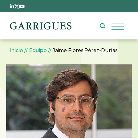
Pasar al contenido principal
Sobrescribir enlaces de ay
Inicio
Equipo
Jaime Flores Pérez-Durías