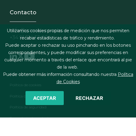
Contacto
info@garrigues.com
Utilizamos cookies propias de medición que nos permiten
+34 91 514 52 00
recabar estadísticas de tráfico y rendimiento.
Puede aceptar o rechazar su uso pinchando en los botones
correspondientes, y puede modificar sus preferencias en
cualquier momento a través del enlace que encontrará al pie
de la web.
Footer menu
Términos legales y condiciones de contratación
Puede obtener más información consultando nuestra
Política
de Cookies
Política de cookies
Política de privacidad
ACEPTAR
RECHAZAR
Política de seguridad
Formulario de contacto
RSS