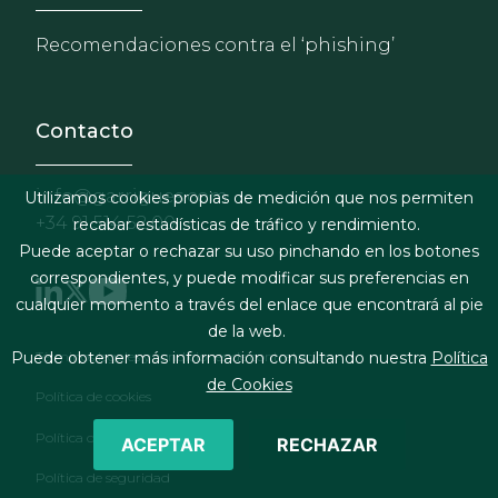
Recomendaciones contra el ‘phishing’
Contacto
info@garrigues.com
Utilizamos cookies propias de medición que nos permiten
+34 91 514 52 00
recabar estadísticas de tráfico y rendimiento.
Puede aceptar o rechazar su uso pinchando en los botones
correspondientes, y puede modificar sus preferencias en
cualquier momento a través del enlace que encontrará al pie
de la web.
Footer menu
Términos legales y condiciones de contratación
Puede obtener más información consultando nuestra
Política
de Cookies
Política de cookies
Política de privacidad
ACEPTAR
RECHAZAR
Política de seguridad