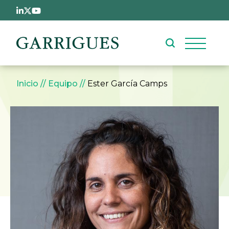
Pasar al contenido principal
Sobrescribir enlaces de ay
Inicio
Equipo
Ester García Camps