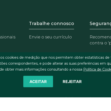
 Equipo
Footer - Trabaja con 
Foote
Trabalhe connosco
Seguran
ssionais
Envie o seu currículo
Recomen
contra o '
rios cookies de medição que nos permitem obter estatísticas d
otões correspondentes, e pode alterar as suas preferências em qual
de obter mais informações consultando a nossa
Política de Cook
ACEITAR
REJEITAR
©2026 J&A Garrigues, S.L.P. All rights reserved
tica de cookies
Proteção de dados pessoais
Política de Seguran