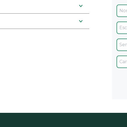
Ofic
Servi
Car