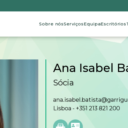
Main navigation
Sobre nós
Serviços
Equipa
Escritórios
Ana Isabel B
Sócia
ana.isabel.batista@garrig
Lisboa
+351 213 821 200