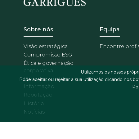
Footer - Sobre Nosotros
Footer -
Sobre nós
Equipa
Visão estratégica
Encontre profi
Compromisso ESG
Ética e governação
corporativa
Utilizamos os nossos próp
Canal Interno de
Pode aceitar ou rejeitar a sua utilização clicando nos b
Informação
Po
Reputação
História
Notícias
Menu de rodapé
Termos legais & condições gerais
Polí