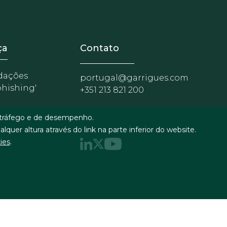
nosotros
r - Extranet y herramientas pa
ça
Contato
dações
portugal@garrigues.com
phishing'
+351 213 821 200
e tráfego e de desempenho.
quer altura através do link na parte inferior do website.
ies
.
ça
Formulário de contato
RSS