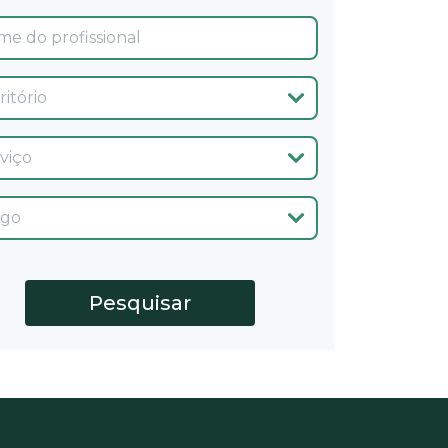
ina
cio
go