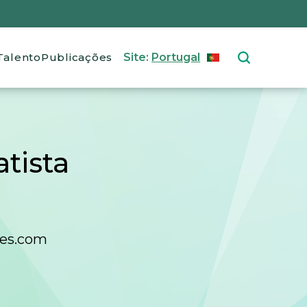
Talento
Publicações
Site:
Portugal
PORTUGUÊS
Select your langu
atista
ues.com