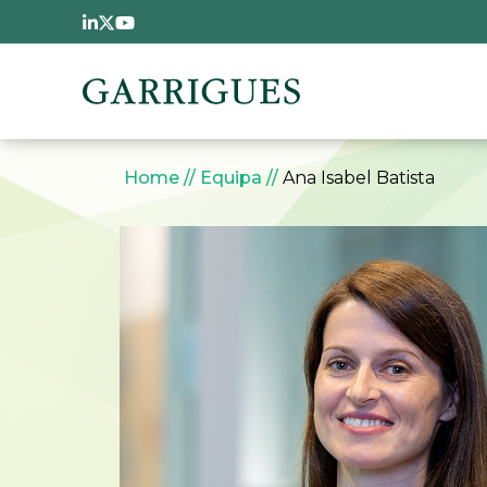
Passar para o conteúdo principal
Navegação estrutural
Home
Equipa
Ana Isabel Batista