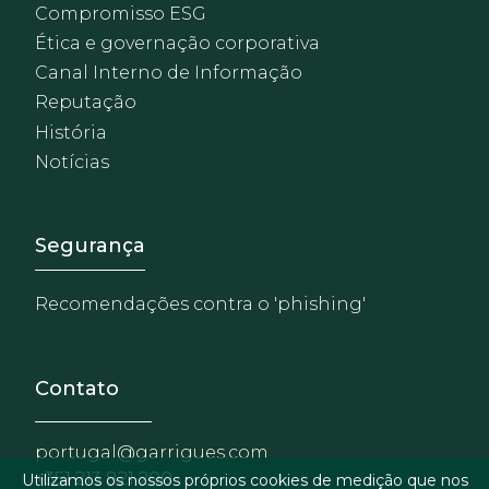
Compromisso ESG
Ética e governação corporativa
Canal Interno de Informação
Reputação
História
Notícias
Footer - Extranet y herrami
Segurança
Recomendações contra o 'phishing'
Contato
portugal@garrigues.com
+351 213 821 200
Utilizamos os nossos próprios cookies de medição que nos