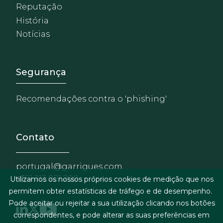
Reputação
História
Notícias
Footer - Extranet y herrami
Segurança
Recomendações contra o 'phishing'
Contato
portugal@garrigues.com
+351 213 821 200
Utilizamos os nossos próprios cookies de medição que nos
permitem obter estatísticas de tráfego e de desempenho.
Pode aceitar ou rejeitar a sua utilização clicando nos botões
correspondentes, e pode alterar as suas preferências em