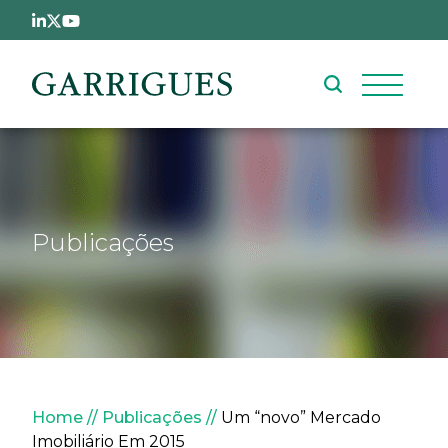
Passar para o conteúdo principal
Publicações
Navegação estrutural
Home
Publicações
Um “novo” Mercado
Imobiliário Em 2015