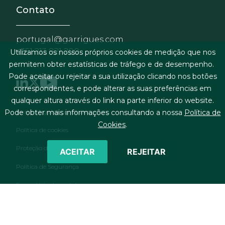
Contato
portugal@garrigues.com
+351 213 821 200
Utilizamos os nossos próprios cookies de medição que nos
permitem obter estatísticas de tráfego e de desempenho.
Pode aceitar ou rejeitar a sua utilização clicando nos botões
correspondentes, e pode alterar as suas preferências em
qualquer altura através do link na parte inferior do website.
Menu de rodapé
Termos legais & condições gerais
Pode obter mais informações consultando a nossa
Política de
Cookies
.
Política de cookies
Proteção de dados pessoais
ACEITAR
REJEITAR
Política de Segurança
Formulário de contato
RSS