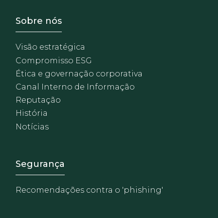
Footer - Sobre Nosotros
Sobre nós
Visão estratégica
Compromisso ESG
Ética e governação corporativa
Canal Interno de Informação
Reputação
História
Notícias
Footer - Extranet y herrami
Segurança
Recomendações contra o 'phishing'