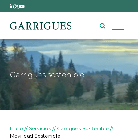
Pasar al contenido principal
Garrigues sostenible
Sobrescribir enlaces de ay
Inicio
Servicios
Garrigues Sostenible
Movilidad Sostenible