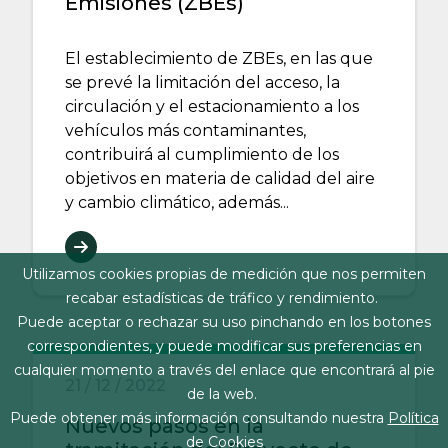
Emisiones (ZBEs)
El establecimiento de ZBEs, en las que
se prevé la limitación del acceso, la
circulación y el estacionamiento a los
vehículos más contaminantes,
contribuirá al cumplimiento de los
objetivos en materia de calidad del aire
y cambio climático, además...
Utilizamos cookies propias de medición que nos permiten
recabar estadísticas de tráfico y rendimiento.
Puede aceptar o rechazar su uso pinchando en los botones
correspondientes, y puede modificar sus preferencias en
cualquier momento a través del enlace que encontrará al pie
21 / 12 / 2022
de la web.
Puede obtener más información consultando nuestra
Política
Nuevos pasos en la
de Cookies