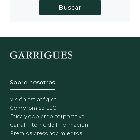
Footer - Sobre Nosotros
Sobre nosotros
Visión estratégica
Compromiso ESG
Ética y gobierno corporativo
Canal Interno de Información
Premios y reconocimientos