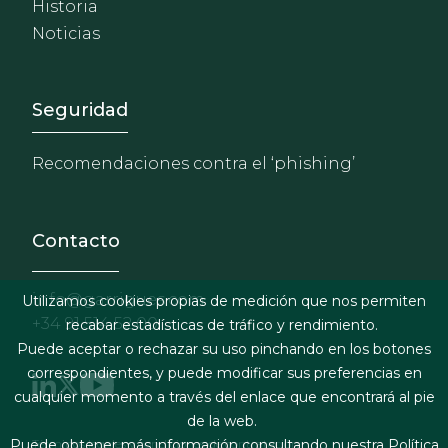
Historia
Noticias
Footer - Extranet y herrami
Seguridad
Recomendaciones contra el ‘phishing’
Contacto
info@garrigues.com
Utilizamos cookies propias de medición que nos permiten
+34 91 514 52 00
recabar estadísticas de tráfico y rendimiento.
Puede aceptar o rechazar su uso pinchando en los botones
correspondientes, y puede modificar sus preferencias en
cualquier momento a través del enlace que encontrará al pie
de la web.
Términos legales y condiciones de contratación
Puede obtener más información consultando nuestra
Política