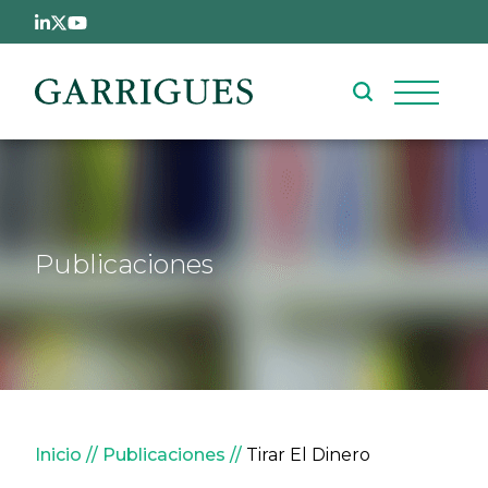
Pasar al contenido principal
Publicaciones
Sobrescribir enlaces de ay
Inicio
Publicaciones
Tirar El Dinero