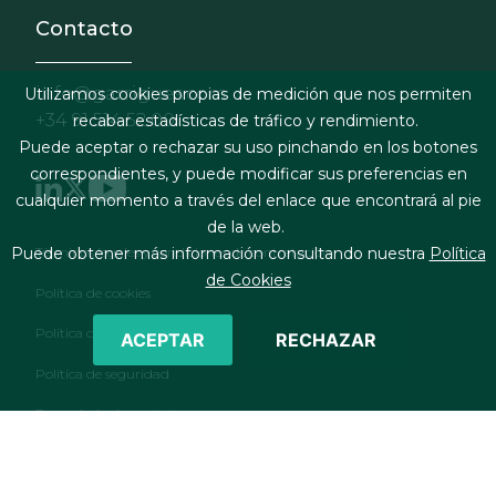
Contacto
info@garrigues.com
Utilizamos cookies propias de medición que nos permiten
+34 91 514 52 00
recabar estadísticas de tráfico y rendimiento.
Puede aceptar o rechazar su uso pinchando en los botones
correspondientes, y puede modificar sus preferencias en
cualquier momento a través del enlace que encontrará al pie
de la web.
Footer menu
Puede obtener más información consultando nuestra
Política
Términos legales y condiciones de contratación
de Cookies
Política de cookies
Política de privacidad
ACEPTAR
RECHAZAR
Política de seguridad
Formulario de contacto
RSS