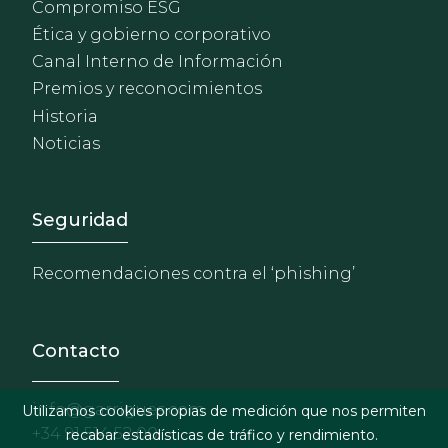
Compromiso ESG
Ética y gobierno corporativo
Canal Interno de Información
Premios y reconocimientos
Historia
Noticias
Footer - Extranet y herrami
Seguridad
Recomendaciones contra el ‘phishing’
Contacto
info@garrigues.com
Utilizamos cookies propias de medición que nos permiten
+34 91 514 52 00
recabar estadísticas de tráfico y rendimiento.