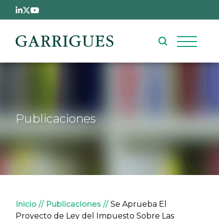
Pasar al contenido principal
Publicaciones
Sobrescribir enlaces de ay
Inicio
Publicaciones
Se Aprueba El
Proyecto de Ley del Impuesto Sobre Las