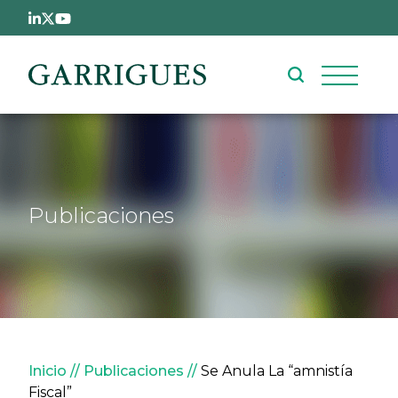
Pasar al contenido principal
Publicaciones
Sobrescribir enlaces de ay
Inicio
Publicaciones
Se Anula La “amnistía
Fiscal”