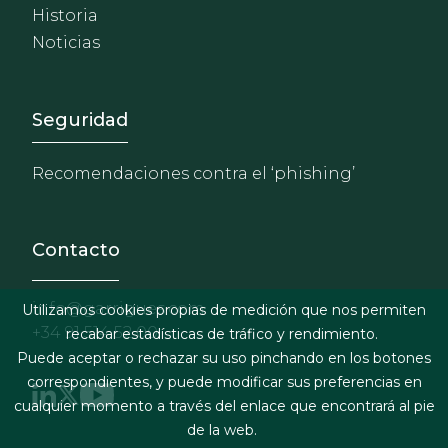
Historia
Noticias
Footer - Extranet y herrami
Seguridad
Recomendaciones contra el ‘phishing’
Contacto
info@garrigues.com
Utilizamos cookies propias de medición que nos permiten
+34 91 514 52 00
recabar estadísticas de tráfico y rendimiento.
Puede aceptar o rechazar su uso pinchando en los botones
correspondientes, y puede modificar sus preferencias en
cualquier momento a través del enlace que encontrará al pie
de la web.