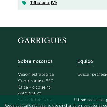
Tributario
,
IVA
Footer - Sobre Nosotros
Footer 
Sobre nosotros
Equipo
Visión estratégica
Buscar profesi
Compromiso ESG
Ética y gobierno
corporativo
Canal Interno de
Utilizamos cookies 
Información
Puede aceptar o rechazar su uso pinchando en los botones cor