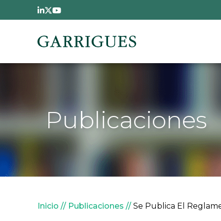
Pasar al contenido principal
Publicaciones
Sobrescribir enlaces de
Inicio
Publicaciones
Se Publica El Reglamen