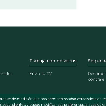
- Equipo
Footer - Trabaja con 
Foote
Trabaja con nosotros
Segurid
onales
Envia tu CV
Recomen
contra el
propias de medición que nos permiten recabar estadísticas de tr
respondientes, y puede modificar sus preferencias en cualquier