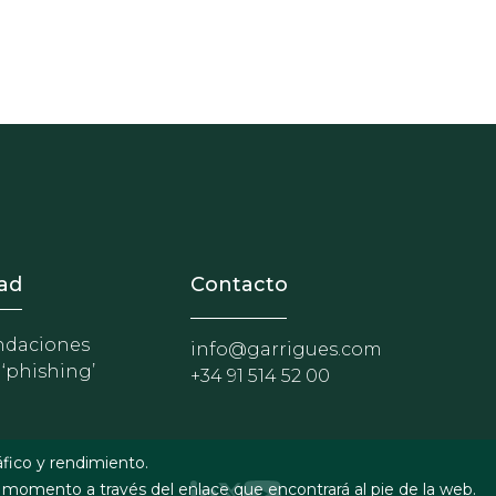
nosotros
r - Extranet y herramientas p
ad
Contacto
daciones
info@garrigues.com
 ‘phishing’
+34 91 514 52 00
áfico y rendimiento.
 momento a través del enlace que encontrará al pie de la web.