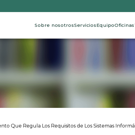
Main navigation
Sobre nosotros
Servicios
Equipo
Oficinas
 ayuda a la navegación
to Que Regula Los Requisitos de Los Sistemas Informátic