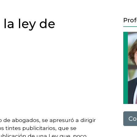
 la ley de
Prof
Next
Co
de abogados, se apresuró a dirigir
s tintes publicitarios, que se
ublicación de una Ley que, poco