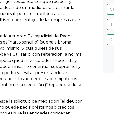
s ingentes concursos que reciben, y
 a dotar de un medio para alcanzar la
oncursal, pero confrontada a una
altísimo porcentaje, de las empresas que
ado Acuerdo Extrajudicial de Pagos,
es “harto sencillo” (suena a broma,
 Vd. mismo: Si cualquiera de sus
e ya utilizarlo; con reiteración la norma
mpoco quedan vinculados, (Hacienda y
 pueden instar o continuar sus apremios y
o podrá ya evitar presentando un
ulados los acreedores con hipotecas
 continuar la ejecución (“dependerá de la
sde la solicitud de mediación “el deudor
, no puede pedir préstamos o créditos
poco es que las entidades concedan