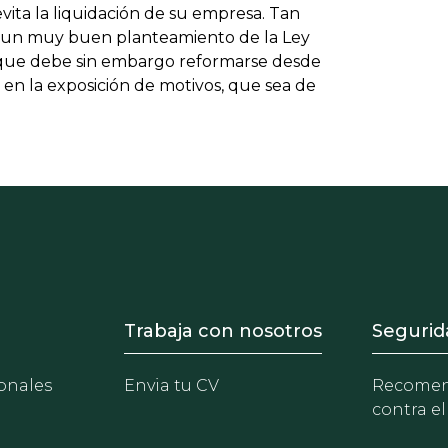
vita la liquidación de su empresa. Tan
e un muy buen planteamiento de la Ley
ro que debe sin embargo reformarse desde
 en la exposición de motivos, que sea de
- Equipo
Footer - Trabaja con 
Foote
Trabaja con nosotros
Segurid
onales
Envia tu CV
Recomen
contra el