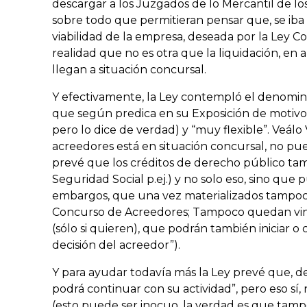
descargar a los Juzgados de lo Mercantil de lo
sobre todo que permitieran pensar que, se iba
viabilidad de la empresa, deseada por la Ley C
realidad que no es otra que la liquidación, en 
llegan a situación concursal.
Y efectivamente, la Ley contempló el denomin
que según predica en su Exposición de motivos 
pero lo dice de verdad) y “muy flexible”. Veálo
acreedores está en situación concursal, no pued
prevé que los créditos de derecho público ta
Seguridad Social p.ej.) y no solo eso, sino que
embargos, que una vez materializados tampoc
Concurso de Acreedores; Tampoco quedan vinc
(sólo si quieren), que podrán también iniciar o
decisión del acreedor”).
Y para ayudar todavía más la Ley prevé que, de
podrá continuar con su actividad”, pero eso sí
(esto puede ser inocuo, la verdad es que tam