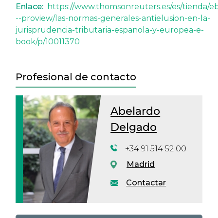
Enlace:
https://www.thomsonreuters.es/es/tienda/e
--proview/las-normas-generales-antielusion-en-la-
jurisprudencia-tributaria-espanola-y-europea-e-
book/p/10011370
Profesional de contacto
Abelardo
Delgado
+34 91 514 52 00
Madrid
Contactar