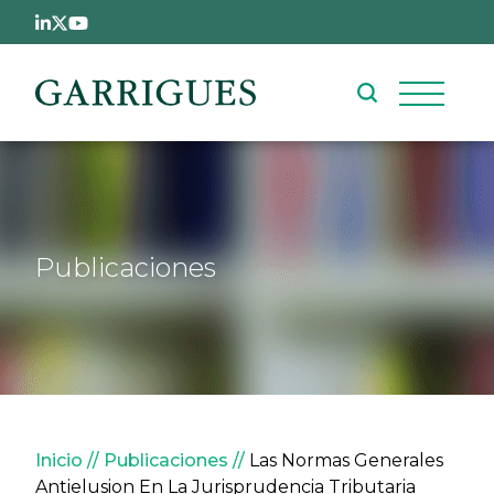
Pasar al contenido principal
Publicaciones
Sobrescribir enlaces de ay
Inicio
Publicaciones
Las Normas Generales
Antielusion En La Jurisprudencia Tributaria