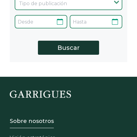
Footer - Sobre Nosotros
Sobre nosotros