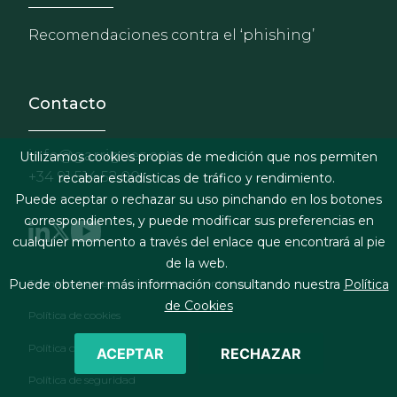
Recomendaciones contra el ‘phishing’
Contacto
info@garrigues.com
Utilizamos cookies propias de medición que nos permiten
+34 91 514 52 00
recabar estadísticas de tráfico y rendimiento.
Puede aceptar o rechazar su uso pinchando en los botones
correspondientes, y puede modificar sus preferencias en
cualquier momento a través del enlace que encontrará al pie
de la web.
Footer menu
Términos legales y condiciones de contratación
Puede obtener más información consultando nuestra
Política
de Cookies
Política de cookies
Política de privacidad
ACEPTAR
RECHAZAR
Política de seguridad