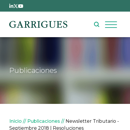
Pasar al contenido principal
Publicaciones
Sobrescribir enlaces de ay
Inicio
Publicaciones
Newsletter Tributario -
Septiembre 2018 | Resoluciones