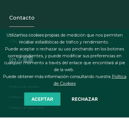
Contacto
info@garrigues.com
Utilizamos cookies propias de medición que nos permiten
+34 91 514 52 00
recabar estadísticas de tráfico y rendimiento.
Puede aceptar o rechazar su uso pinchando en los botones
correspondientes, y puede modificar sus preferencias en
cualquier momento a través del enlace que encontrará al pie
de la web.
Footer menu
Términos legales y condiciones de contratación
Puede obtener más información consultando nuestra
Política
de Cookies
Política de cookies
Política de privacidad
ACEPTAR
RECHAZAR
Política de seguridad
Formulario de contacto
RSS