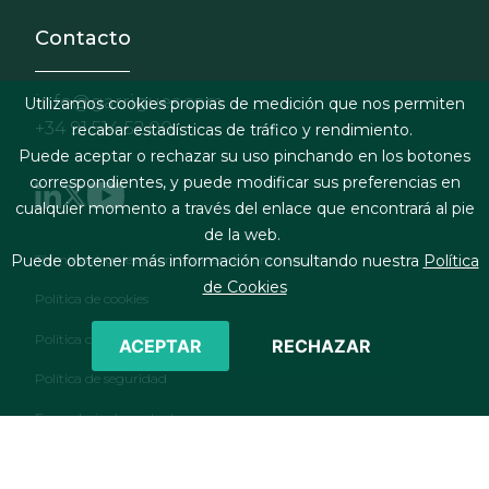
Contacto
info@garrigues.com
Utilizamos cookies propias de medición que nos permiten
+34 91 514 52 00
recabar estadísticas de tráfico y rendimiento.
Puede aceptar o rechazar su uso pinchando en los botones
correspondientes, y puede modificar sus preferencias en
cualquier momento a través del enlace que encontrará al pie
de la web.
Footer menu
Términos legales y condiciones de contratación
Puede obtener más información consultando nuestra
Política
de Cookies
Política de cookies
Política de privacidad
ACEPTAR
RECHAZAR
Política de seguridad
Formulario de contacto
RSS