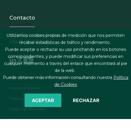
Contacto
info@garrigues.com
Utilizamos cookies propias de medición que nos permiten
+34 91 514 52 00
recabar estadísticas de tráfico y rendimiento.
Puede aceptar o rechazar su uso pinchando en los botones
correspondientes, y puede modificar sus preferencias en
cualquier momento a través del enlace que encontrará al pie
de la web.
Footer menu
Puede obtener más información consultando nuestra
Política
Términos legales y condiciones de contratación
de Cookies
Política de cookies
Política de privacidad
ACEPTAR
RECHAZAR
Política de seguridad
Formulario de contacto
RSS