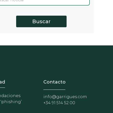
nosotros
r - Extranet y herramientas p
ad
Contacto
daciones
info@garrigues.com
 ‘phishing’
+34 91 514 52 00