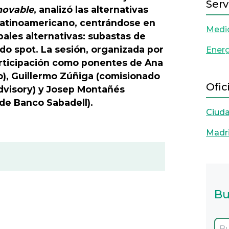
Serv
novable
, analizó las alternativas
s latinoamericano, centrándose en
Medi
pales alternativas: subastas de
do spot. La sesión, organizada por
Energ
articipación como ponentes de Ana
o), Guillermo Zúñiga (comisionado
Ofic
advisory) y Josep Montañés
 de Banco Sabadell).
Ciud
Madr
Bu