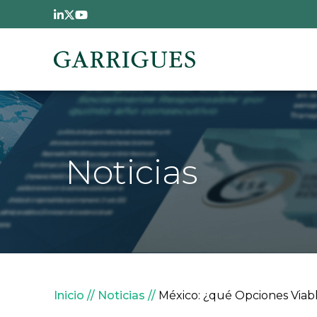
Pasar al contenido principal
Noticias
Sobrescribir enlaces de
Inicio
Noticias
México: ¿qué Opciones Viab