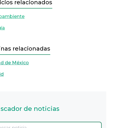
icios relacionados
oambiente
ía
inas relacionadas
ad de México
id
scador de noticias