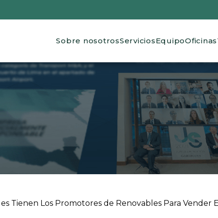
Main navigation
Sobre nosotros
Servicios
Equipo
Oficinas
 ayuda a la navegación
les Tienen Los Promotores de Renovables Para Vender E