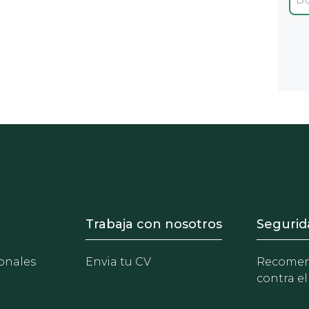
- Equipo
Footer - Trabaja con 
Foote
Trabaja con nosotros
Segurid
onales
Envia tu CV
Recomen
contra el