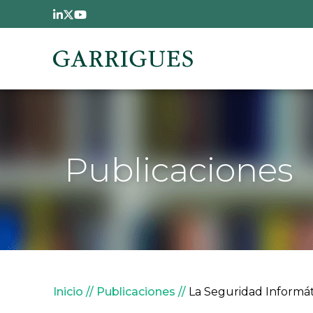
Pasar al contenido principal
Publicaciones
Sobrescribir enlaces de
Inicio
Publicaciones
La Seguridad Informá