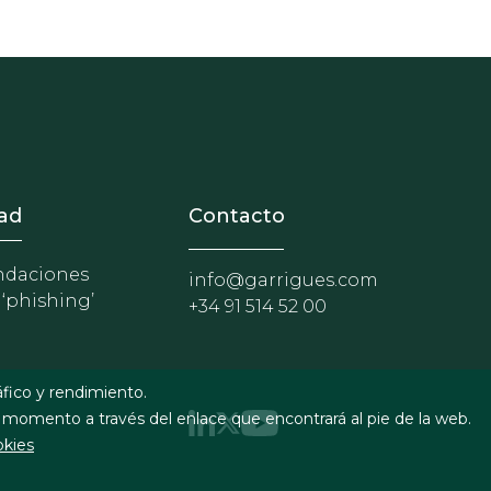
nosotros
r - Extranet y herramientas p
ad
Contacto
daciones
info@garrigues.com
 ‘phishing’
+34 91 514 52 00
áfico y rendimiento.
 momento a través del enlace que encontrará al pie de la web.
okies