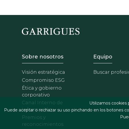
Footer - Sobre Nosotros
Footer 
Sobre nosotros
Equipo
Visión estratégica
Buscar profesi
Compromiso ESG
Ética y gobierno
corporativo
Canal Interno de
Utilizamos cookies 
Información
Puede aceptar o rechazar su uso pinchando en los botones cor
Pued
Premios y
reconocimientos