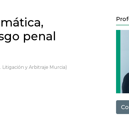
rmática,
Prof
sgo penal
 Litigación y Arbitraje Murcia)
Next
Co