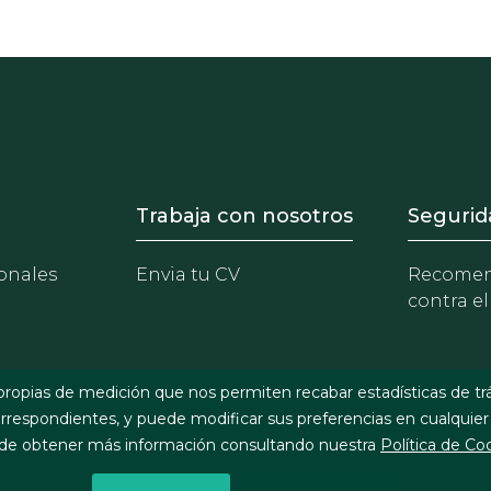
- Equipo
Footer - Trabaja con 
Foote
Trabaja con nosotros
Segurid
onales
Envia tu CV
Recomen
contra el
propias de medición que nos permiten recabar estadísticas de tr
respondientes, y puede modificar sus preferencias en cualquier
e obtener más información consultando nuestra
Política de Co