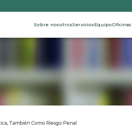
Main navigation
Sobre nosotros
Servicios
Equipo
Oficinas
 ayuda a la navegación
tica, También Como Riesgo Penal