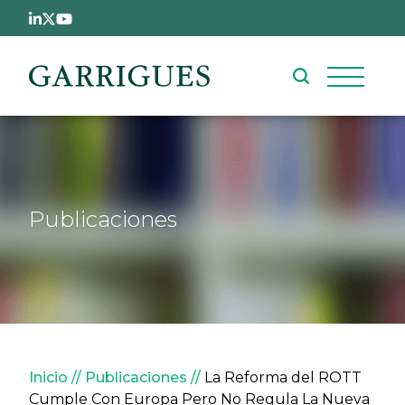
Pasar al contenido principal
Publicaciones
Sobrescribir enlaces de ay
Inicio
Publicaciones
La Reforma del ROTT
Cumple Con Europa Pero No Regula La Nueva