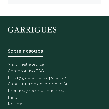
Footer - Sobre Nosotros
Sobre nosotros
Visión estratégica
Compromiso ESG
Ética y gobierno corporativo
Canal Interno de Información
Premios y reconocimientos
Historia
Noticias