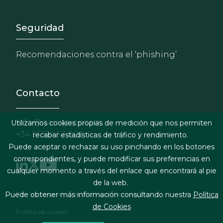
Footer - Extranet y herrami
Seguridad
Recomendaciones contra el ‘phishing’
Contacto
info@garrigues.com
Utilizamos cookies propias de medición que nos permiten
+34 91 514 52 00
recabar estadísticas de tráfico y rendimiento.
Puede aceptar o rechazar su uso pinchando en los botones
correspondientes, y puede modificar sus preferencias en
cualquier momento a través del enlace que encontrará al pie
de la web.
Footer menu
Términos legales y condiciones de contratación
Puede obtener más información consultando nuestra
Política
de Cookies
Política de cookies