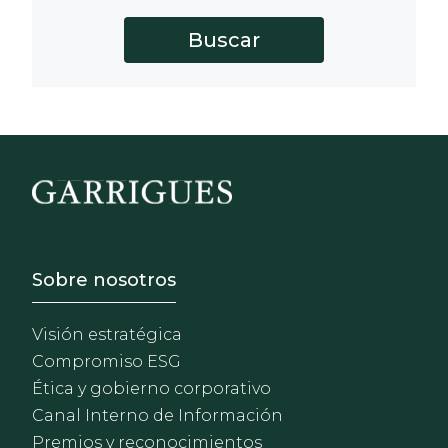
Footer - Sobre Nosotros
Sobre nosotros
Visión estratégica
Compromiso ESG
Ética y gobierno corporativo
Canal Interno de Información
Premios y reconocimientos