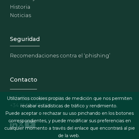
Historia
Noticias
Footer - Extranet y herrami
Seguridad
Recomendaciones contra el ‘phishing’
Contacto
info@garrigues.com
Utilizamos cookies propias de medición que nos permiten
+34 91 514 52 00
recabar estadísticas de tráfico y rendimiento.
Puede aceptar o rechazar su uso pinchando en los botones
correspondientes, y puede modificar sus preferencias en
cualquier momento a través del enlace que encontrará al pie
de la web.