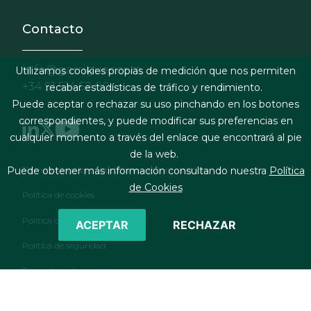
Contacto
info@garrigues.com
Utilizamos cookies propias de medición que nos permiten
+34 91 514 52 00
recabar estadísticas de tráfico y rendimiento.
Puede aceptar o rechazar su uso pinchando en los botones
correspondientes, y puede modificar sus preferencias en
cualquier momento a través del enlace que encontrará al pie
de la web.
Footer menu
Términos legales y condiciones de contratación
Puede obtener más información consultando nuestra
Política
de Cookies
Política de cookies
Política de privacidad
ACEPTAR
RECHAZAR
Política de seguridad
Formulario de contacto
RSS