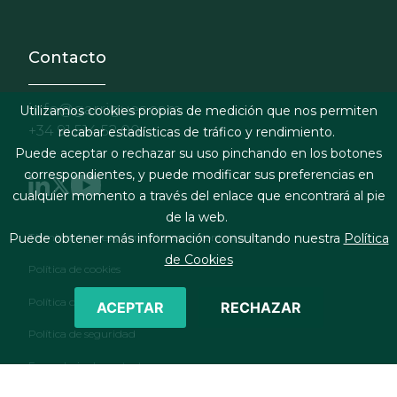
Contacto
info@garrigues.com
Utilizamos cookies propias de medición que nos permiten
+34 91 514 52 00
recabar estadísticas de tráfico y rendimiento.
Puede aceptar o rechazar su uso pinchando en los botones
correspondientes, y puede modificar sus preferencias en
cualquier momento a través del enlace que encontrará al pie
de la web.
Footer menu
Términos legales y condiciones de contratación
Puede obtener más información consultando nuestra
Política
de Cookies
Política de cookies
Política de privacidad
ACEPTAR
RECHAZAR
Política de seguridad
Formulario de contacto