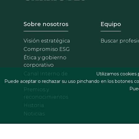
Footer - Sobre Nosotros
Footer 
Sobre nosotros
Equipo
Visión estratégica
Buscar profesi
Compromiso ESG
Ética y gobierno
corporativo
Canal Interno de
Utilizamos cookies 
Información
Puede aceptar o rechazar su uso pinchando en los botones cor
Pued
Premios y
reconocimientos
Historia
Noticias
Footer menu
Términos legales y condiciones de contratación