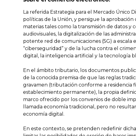
La referida Estrategia para el Mercado Único Di
políticas de la Unión, y persigue la aprobació
materias tales como la transmisión de datos y co
audiovisuales, la digitalización de las administ
potente red de comunicaciones (5G) a escala e
“ciberseguridad” y de la lucha contra el crimen
digital, la inteligencia artificial y la tecnología
En el ámbito tributario, los documentos public
de la conocida premisa de que las reglas tradi
gravamen (tributación conforme a residencia fis
establecimiento permanente), la propia defini
marco ofrecido por los convenios de doble imp
llamada economía tradicional, pero no resultan 
economía digital.
En este contexto, se pretenden redefinir dichas
limitar las posibilidades de erosión de bases im