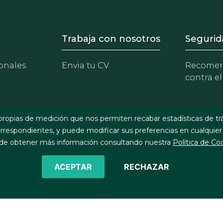
- Equipo
Footer - Trabaja con 
Foote
Trabaja con nosotros
Segurid
onales
Envia tu CV
Recomen
contra el
propias de medición que nos permiten recabar estadísticas de tr
respondientes, y puede modificar sus preferencias en cualquier
e obtener más información consultando nuestra
Política de Co
ACEPTAR
RECHAZAR
©2026 J&A Garrigues, S.L.P. Todos los derechos reservados
Política de cookies
Política de privacidad
Política de seg