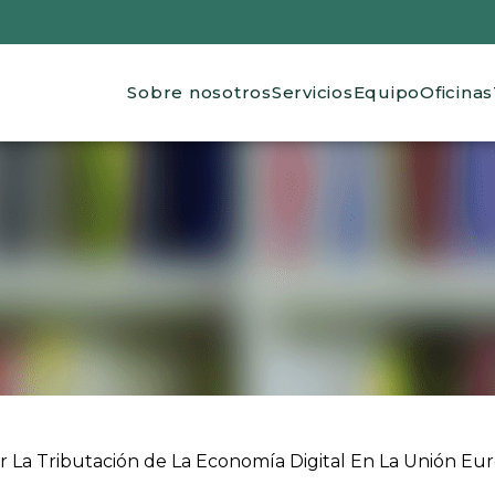
Main navigation
Sobre nosotros
Servicios
Equipo
Oficinas
 ayuda a la navegación
ar La Tributación de La Economía Digital En La Unión Eu