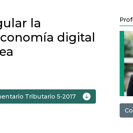
gular la
Prof
economía digital
pea
entario Tributario 5-2017
Co
Next