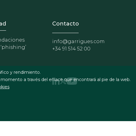
nosotros
r - Extranet y herramientas p
ad
Contacto
daciones
info@garrigues.com
 ‘phishing’
+34 91 514 52 00
áfico y rendimiento.
 momento a través del enlace que encontrará al pie de la web.
okies
uridad
Formulario de contacto
RSS