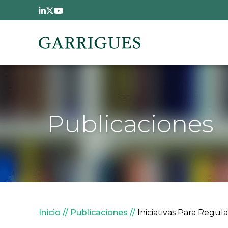
Pasar al contenido principal
Publicaciones
Sobrescribir enlaces de
Inicio
Publicaciones
Iniciativas Para Regul