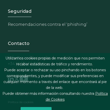
Footer - Extranet y herrami
Seguridad
Recomendaciones contra el ‘phishing’
Contacto
info@garrigues.com
Utilizamos cookies propias de medición que nos permiten
+34 91 514 52 00
recabar estadísticas de tráfico y rendimiento.
Puede aceptar o rechazar su uso pinchando en los botones
correspondientes, y puede modificar sus preferencias en
cualquier momento a través del enlace que encontrará al pie
de la web.
Footer menu
Términos legales y condiciones de contratación
Puede obtener más información consultando nuestra
Política
de Cookies
Política de cookies