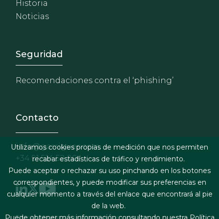
Historia
Noticias
Footer - Extranet y herrami
Seguridad
Recomendaciones contra el ‘phishing’
Contacto
info@garrigues.com
Utilizamos cookies propias de medición que nos permiten
+34 91 514 52 00
recabar estadísticas de tráfico y rendimiento.
Puede aceptar o rechazar su uso pinchando en los botones
correspondientes, y puede modificar sus preferencias en
cualquier momento a través del enlace que encontrará al pie
de la web.
Puede obtener más información consultando nuestra
Política
Términos legales y condiciones de contratación