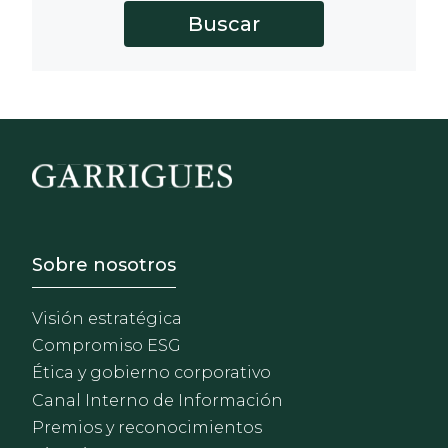
Footer - Sobre Nosotros
Sobre nosotros
Visión estratégica
Compromiso ESG
Ética y gobierno corporativo
Canal Interno de Información
Premios y reconocimientos